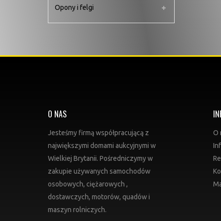
Opony i felgi
O NAS
IN
Jesteśmy firmą współpracującą z
O 
największymi domami aukcyjnymi w
In
Wielkiej Brytanii. Pośredniczymy w
Re
zakupie używanych samochodów
Ko
osobowych, ciężarowych ,
Ma
dostawczych, motorów, quadów i
maszyn rolniczych.