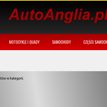
MOTOCYKLE I QUADY
SAMOCHODY
CZĘŚCI SAMOC
tów w kategorii.