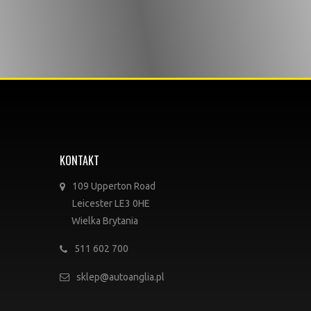
KONTAKT
109 Upperton Road
Leicester LE3 0HE
Wielka Brytania
511 602 700
sklep@autoanglia.pl