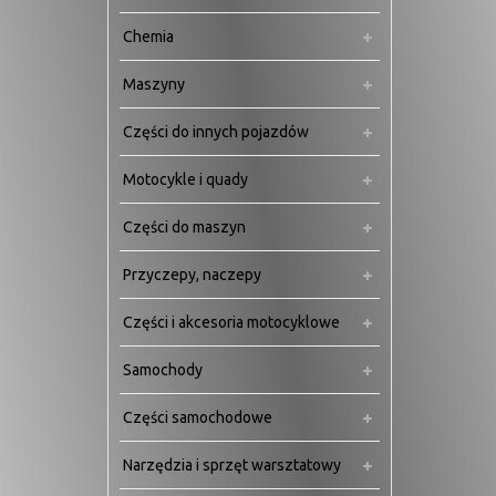
Chemia
Maszyny
Części do innych pojazdów
Motocykle i quady
Części do maszyn
Przyczepy, naczepy
Części i akcesoria motocyklowe
Samochody
Części samochodowe
Narzędzia i sprzęt warsztatowy