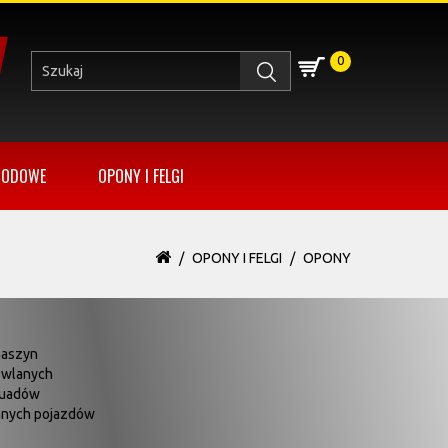
0
HODOWE
OPONY I FELGI
OPONY I FELGI
OPONY
maszyn
wlanych
quadów
nnych pojazdów