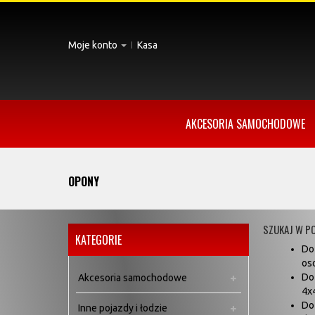
Moje konto
Kasa
AKCESORIA SAMOCHODOWE
OPONY
SZUKAJ W P
KATEGORIE
Do
os
Do
Akcesoria samochodowe
4x
Do
Inne pojazdy i łodzie