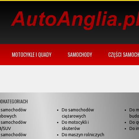
MOTOCYKLE I QUADY
SAMOCHODY
CZĘŚCI SAMOC
ODKATEGORIACH
 samochodów
Do samochodów
Do 
obowych
ciężarowych
budo
 samochodów
Do motocykli i
Do 
4/SUV
skuterów
Do i
 samochodów
Do maszyn rolniczych