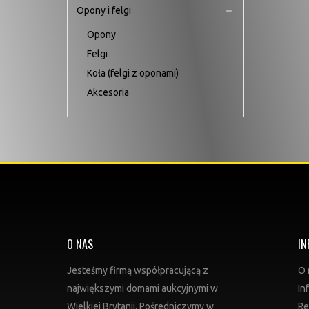
Opony i felgi
Opony
Felgi
Koła (felgi z oponami)
Akcesoria
O NAS
IN
Jesteśmy firmą współpracującą z
O 
największymi domami aukcyjnymi w
In
Wielkiej Brytanii. Pośredniczymy w
Re