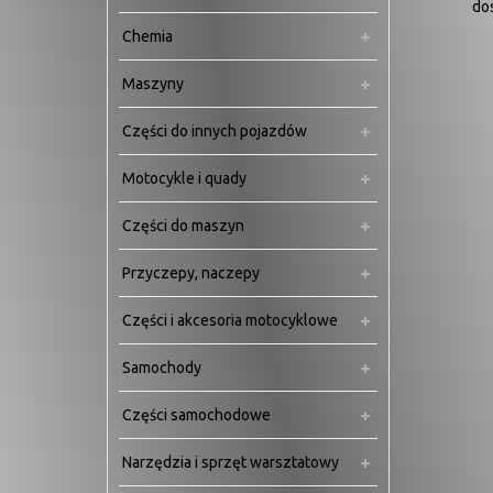
do
Chemia
Maszyny
Części do innych pojazdów
Motocykle i quady
Części do maszyn
Przyczepy, naczepy
Części i akcesoria motocyklowe
Samochody
Części samochodowe
Narzędzia i sprzęt warsztatowy