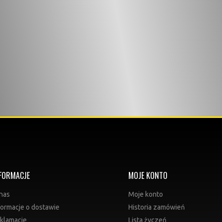
FORMACJE
MOJE KONTO
nas
Moje konto
formacje o dostawie
Historia zamówień
klamacje
Lista życzeń