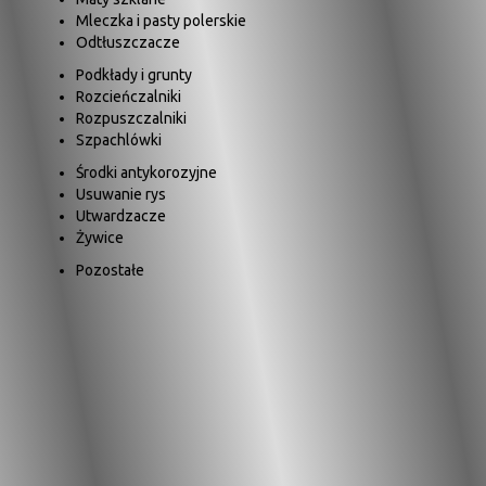
Mleczka i pasty polerskie
Odtłuszczacze
Podkłady i grunty
Rozcieńczalniki
Rozpuszczalniki
Szpachlówki
Środki antykorozyjne
Usuwanie rys
Utwardzacze
Żywice
Pozostałe