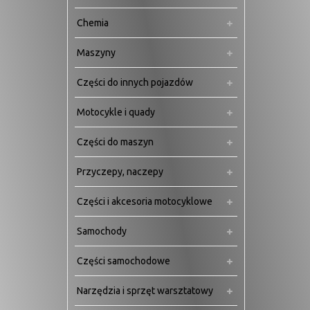
Chemia
Maszyny
Części do innych pojazdów
Motocykle i quady
Części do maszyn
Przyczepy, naczepy
Części i akcesoria motocyklowe
Samochody
Części samochodowe
Narzędzia i sprzęt warsztatowy