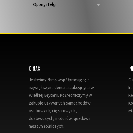
Opony i felgi
O NAS
IN
Jesteśmy firmą współpracującą z
O 
największymi domami aukcyjnymi w
In
Wielkiej Brytanii. Pośredniczymy w
Re
zakupie używanych samochodów
Ko
osobowych, ciężarowych ,
Ma
dostawczych, motorów, quadów i
maszyn rolniczych.