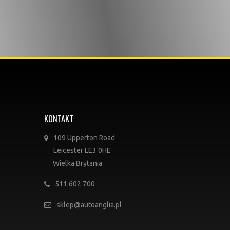
KONTAKT
109 Upperton Road
Leicester LE3 0HE
Wielka Brytania
511 602 700
sklep@autoanglia.pl