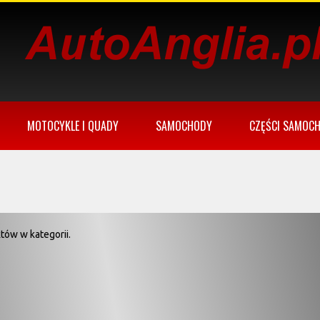
MOTOCYKLE I QUADY
SAMOCHODY
CZĘŚCI SAMOC
tów w kategorii.