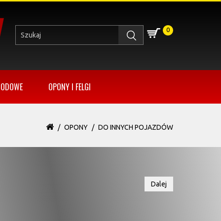
0
HODOWE
OPONY I FELGI
OPONY
DO INNYCH POJAZDÓW
Dalej