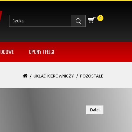
0
HODOWE
OPONY I FELGI
UKŁAD KIEROWNICZY
POZOSTAŁE
Dalej