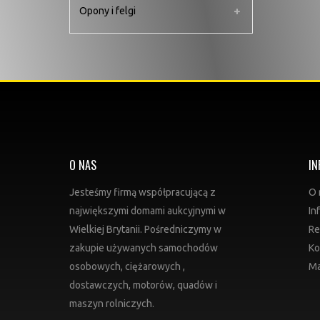
Opony i felgi
O NAS
IN
Jesteśmy firmą współpracującą z
O 
największymi domami aukcyjnymi w
In
Wielkiej Brytanii. Pośredniczymy w
Re
zakupie używanych samochodów
Ko
osobowych, ciężarowych ,
Ma
dostawczych, motorów, quadów i
maszyn rolniczych.