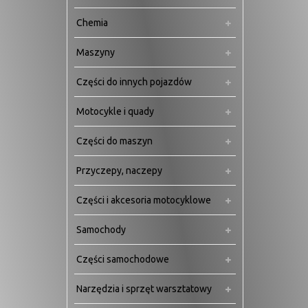
Chemia
Maszyny
Części do innych pojazdów
Motocykle i quady
Części do maszyn
Przyczepy, naczepy
Części i akcesoria motocyklowe
Samochody
Części samochodowe
Narzędzia i sprzęt warsztatowy