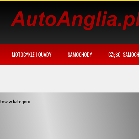
MOTOCYKLE I QUADY
SAMOCHODY
CZĘŚCI SAMOC
tów w kategorii.