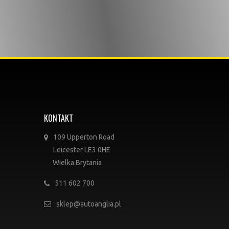
KONTAKT
109 Upperton Road
Leicester LE3 0HE
Wielka Brytania
511 602 700
sklep@autoanglia.pl