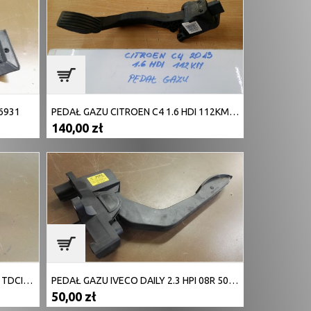
6931
PEDAŁ GAZU CITROEN C4 1.6 HDI 112KM 2013r
140,00 zł
PEDAŁ GAZU FORD FIESTA MK6 1.4 TDCI 68KM 2005R
PEDAŁ GAZU IVECO DAILY 2.3 HPI 08R 504061735
50,00 zł