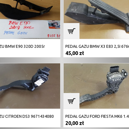
ZU BMW E90 320D 2005r
PEDAŁ GAZU BMW X3 E83 2,5I 676
45,00 zł
ZU CITROEN DS3 9671434080
20,00 zł