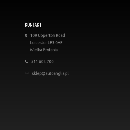
KONTAKT
109 Upperton Road
Leicester LE3 0HE
Wielka Brytania
511 602 700
sklep@autoanglia.pl