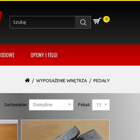
0
HODOWE
OPONY I FELGI
WYPOSAŻENIE WNĘTRZA
PEDAŁY
Sortowanie:
Domyślne
Pokaż:
15