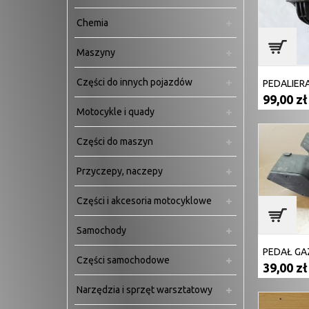
Chemia
Maszyny
Części do innych pojazdów
99,00 zł
Motocykle i quady
Części do maszyn
Przyczepy, naczepy
Części i akcesoria motocyklowe
Samochody
PEDAŁ GA
Części samochodowe
39,00 zł
Narzędzia i sprzęt warsztatowy